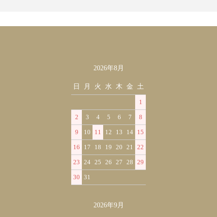
の土地ならではの価値があるか、また寄附額に対して適切な価値
を提供できているかなど多角的に審査した上で全国会員10万人以
上のデータをもとに表彰されました。
2025/01/09
クレジット決済・ヤマトコレクトに対応いたしました！
2026年8月
カレンダー
2023/03/15
日
月
火
水
木
金
土
オープンいたしました！
1
2
3
4
5
6
7
8
9
10
11
12
13
14
15
16
17
18
19
20
21
22
23
24
25
26
27
28
29
30
31
2026年9月