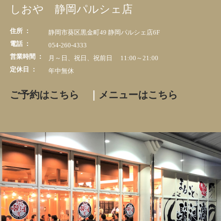
しおや 静岡パルシェ店
住所 ：
静岡市葵区黒金町49 静岡パルシェ店6F
電話 ：
054-260-4333
営業時間 ：
月～日、祝日、祝前日 11:00～21:00
定休日 ：
年中無休
ご予約はこちら
｜
メニューはこちら