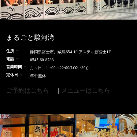
まるごと駿河湾
住所 ：
静岡県富士市川成島654-10 アスティ新富士1F
電話 ：
0545-60-8788
営業時間 ：
月～日、11:00～22:00(LO21:30)）
定休日 ：
年中無休
ご予約はこちら
｜
メニューはこちら