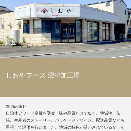
しおやフーズ 沼津加工場
2025/03/14
催事情報・お知らせ
自治体アワード金賞を受賞 味や品質だけでなく、地域性、伝
統、生産者のストーリー、パッケージデザイン、配送品質なども
重視して評価を行いました。地域の特色が活かされているか、そ