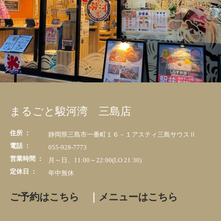
まるごと駿河湾 三島店
住所 ：
静岡県三島市一番町１６－１​アスティ三島サウスⅡ
電話 ：
055-928-7773
営業時間 ：
月～日、11:00～22:00(LO 21:30)
定休日 ：
年中無休
ご予約はこちら
｜
メニューはこちら